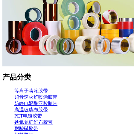
产品分类
等离子喷涂胶带
超音速火焰喷涂胶带
防静电聚酰亚胺胶带
高温玻璃布胶带
PET电镀胶带
铁氟龙纤维布胶带
耐酸碱胶带